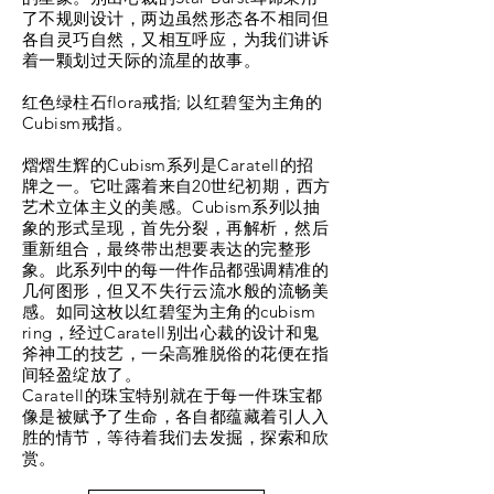
了不规则设计，两边虽然形态各不相同但
各自灵巧自然，又相互呼应，为我们讲诉
着一颗划过天际的流星的故事。
红色绿柱石flora戒指; 以红碧玺为主角的
Cubism戒指。
熠熠生辉的Cubism系列是Caratell的招
牌之一。它吐露着来自20世纪初期，西方
艺术立体主义的美感。Cubism系列以抽
象的形式呈现，首先分裂，再解析，然后
重新组合，最终带出想要表达的完整形
象。此系列中的每一件作品都强调精准的
几何图形，但又不失行云流水般的流畅美
感。如同这枚以红碧玺为主角的cubism
ring，经过Caratell别出心裁的设计和鬼
斧神工的技艺，一朵高雅脱俗的花便在指
间轻盈绽放了。
Caratell的珠宝特别就在于每一件珠宝都
像是被赋予了生命，各自都蕴藏着引人入
胜的情节，等待着我们去发掘，探索和欣
赏。