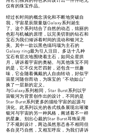
用它们独具的特色从而设计出一件件绝无
仅有的珠宝作品。
经过长时间的概念演化和不断地突破自
我，宇宙星辰限量版Galaxy系列诞生
了。这个系列结合了自然的动态，炫丽的
色彩与机械的原理，以完美切割的钻石和
宝石为我们倾诉着时间的流动和银河之
美。其中一款以黑色缟玛瑙为主石的
Galaxy ring最为引人注目。多达十几种
宝石有层次地围绕着主石，如同众星拱
月，讲诉着宇宙的奥秘。与其他珠宝不同
的是，它不仅光芒四射，还包含一丝趣
味，它会随着佩戴的人自由转动，好似宇
宙星河随你而动，为珠宝的 “不动如山”
换了一层新的定义。
与Galaxy系列相同，Star Burst系列以宇
宙银河为背景创作出的设计，不同的是
Star Burst系列更多的描绘宇宙的起源与
演化。此系列以光的各式线条展现出璀璨
银河与宇宙的另一种风格，阐述着不一样
的星象。别出心裁的Star Burst耳饰采用
了不规则设计，两边虽然形态各不相同但
各自灵巧自然，又相互呼应，为我们讲诉