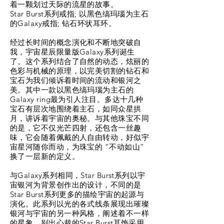
着一颗划过天际的流星的故事。
Star Burst系列戒指; 以黑色缟玛瑙为主石
的Galaxy戒指; 钻石环状耳环。
经过长时间的概念演化和不断地突破自
我，宇宙星辰限量版Galaxy系列诞生
了。这个系列结合了自然的动态，炫丽的
色彩与机械的原理，以完美切割的钻石和
宝石为我们倾诉着时间的流动和银河之
美。其中一款以黑色缟玛瑙为主石的
Galaxy ring最为引人注目。多达十几种
宝石有层次地围绕着主石，如同众星拱
月，讲诉着宇宙的奥秘。与其他珠宝不同
的是，它不仅光芒四射，还包含一丝趣
味，它会随着佩戴的人自由转动，好似宇
宙星河随你而动，为珠宝的 “不动如山”
换了一层新的定义。
与Galaxy系列相同，Star Burst系列以宇
宙银河为背景创作出的设计，不同的是
Star Burst系列更多的描绘宇宙的起源与
演化。此系列以光的各式线条展现出璀璨
银河与宇宙的另一种风格，阐述着不一样
的星象。别出心裁的Star Burst耳饰采用