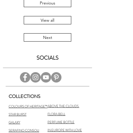
Previous
View all
Next
SOCIALS
COLLECTIONS
ABOVE THE CLOUDS
COLOURS OF HERITAGE™
FLORA BELL
STAR BURST
PERFUME BOTTLE
GALAXY
IN EUROPE WITH LOVE
SERAFINO CONSOLI